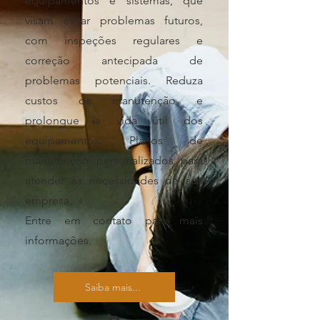
equipamentos e sistemas, que
visam evitar problemas futuros,
com inspeções regulares e
correção antecipada de
problemas potenciais.
Reduza
custos de manutenção e
prolongue a vida útil dos
equipamentos. Planos de
manutenção personalizados para
atender às necessidades de sua
empresa.
Entre em contato para mais
informações.
Saiba mais...