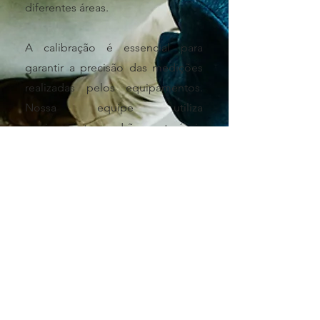
diferentes áreas.
A calibração é essencial para
garantir a precisão das medições
realizadas pelos equipamentos.
Nossa equipe utiliza
equipamentos padrões rastreáveis
à RBC e INMETRO para realizar as
suas calibrações.
Entre em contato para mais
informações sobre nossos
serviços.
Saiba mais...